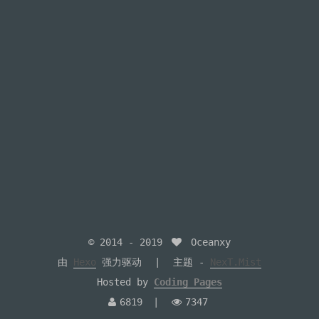
© 2014 -
2019
Oceanxy
由
Hexo
强力驱动
主题 -
NexT.Mist
Hosted by
Coding Pages
6819
7347