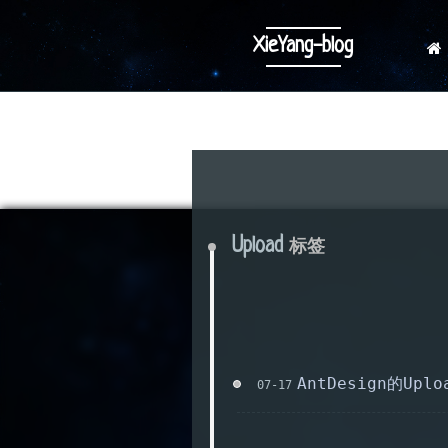
XieYang-blog
Upload
标签
AntDesign的U
07-17