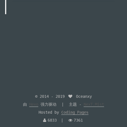
© 2014 -
2019
Oceanxy
由
Hexo
强力驱动
主题 -
NexT.Mist
Hosted by
Coding Pages
6833
7361