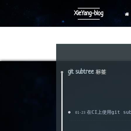
XieYang-blog
git subtree
标签
在CI上使用git su
01-23