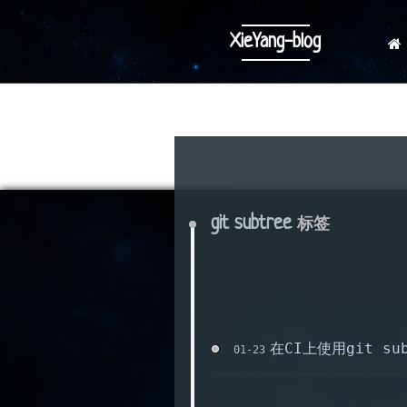
XieYang-blog
git subtree
标签
在CI上使用git su
01-23