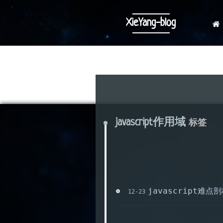
XieYang-blog
javascript作用域
标签
javascript难点
12-23